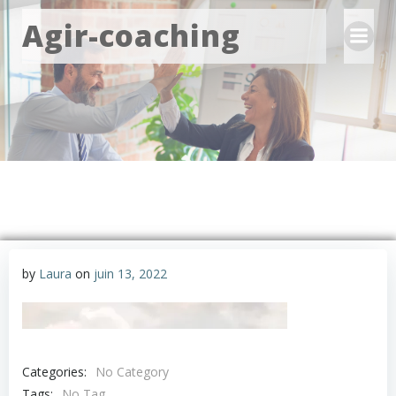
Aller
Agir-coaching
au
contenu
by
Laura
on
juin 13, 2022
Categories:
No Category
Tags:
No Tag